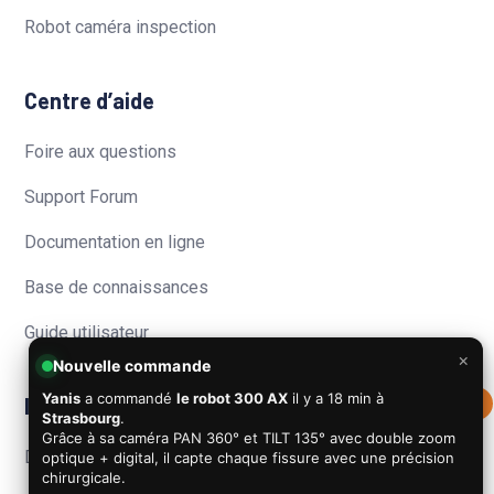
Robot caméra inspection
Centre d’aide
Foire aux questions
Support Forum
Documentation en ligne
Base de connaissances
Guide utilisateur
×
Nouvelle commande
Yanis
a commandé
le robot 300 AX
il y a
18 min
à
Informations
0
Strasbourg
.
Grâce à sa caméra PAN 360° et TILT 135° avec double zoom
Devenir revendeur
optique + digital, il capte chaque fissure avec une précision
chirurgicale.