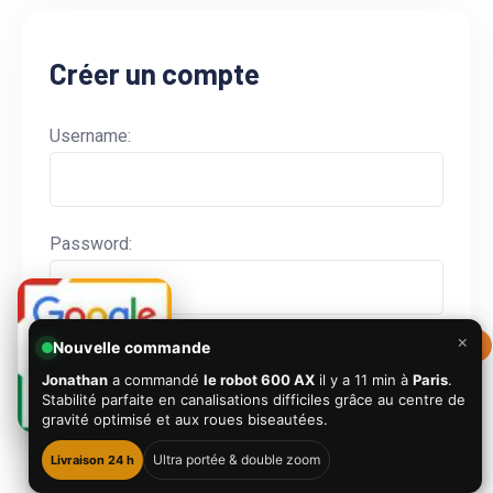
Créer un compte
Username:
Password:
Keep me signed in
×
0
Nouvelle commande
Jonathan
a commandé
le robot 600 AX
il y a
11 min
à
Paris
.
Log In
Stabilité parfaite en canalisations difficiles grâce au centre de
gravité optimisé et aux roues biseautées.
Vous n'avez pas encore de compte ?
S'inscrire ici
Ultra portée & double zoom
Livraison 24 h